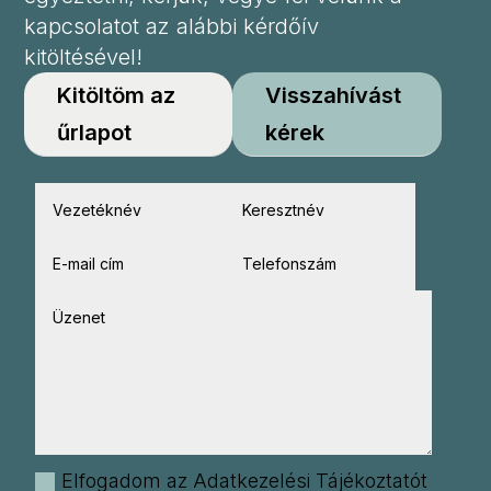
kapcsolatot az alábbi kérdőív
kitöltésével!
Kitöltöm az
Visszahívást
űrlapot
kérek
Elfogadom az Adatkezelési Tájékoztatót