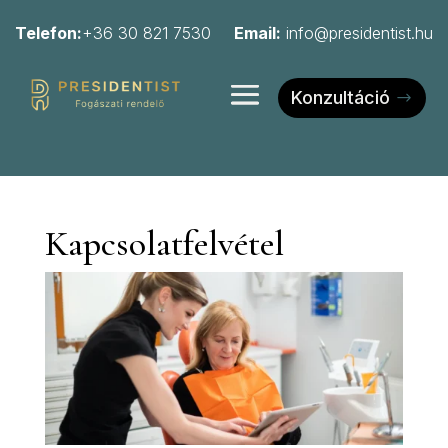
Telefon:
+36 30 821 7530
Email:
info@presidentist.hu
Konzultáció
Kapcsolatfelvétel