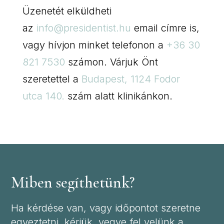
Üzenetét elküldheti
az
info@presidentist.hu
email címre is,
vagy hívjon minket telefonon a
+36 30
821 7530
számon. Várjuk Önt
szeretettel a
Budapest, 1124 Fodor
utca 140.
szám alatt klinikánkon.
Miben segíthetünk?
Ha kérdése van, vagy időpontot szeretne
egyeztetni, kérjük, vegye fel velünk a