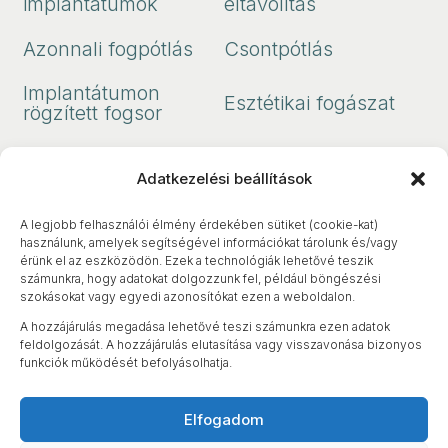
implantátumok
eltávolítás
Azonnali fogpótlás
Csontpótlás
Implantátumon
Esztétikai fogászat
rögzített fogsor
Implantátumokon
Koronák, Hidak
Adatkezelési beállítások
rögzitett körhíd
A legjobb felhasználói élmény érdekében sütiket (cookie-kat)
használunk, amelyek segítségével információkat tárolunk és/vagy
érünk el az eszközödön. Ezek a technológiák lehetővé teszik
számunkra, hogy adatokat dolgozzunk fel, például böngészési
szokásokat vagy egyedi azonosítókat ezen a weboldalon.
A hozzájárulás megadása lehetővé teszi számunkra ezen adatok
feldolgozását. A hozzájárulás elutasítása vagy visszavonása bizonyos
funkciók működését befolyásolhatja.
Elfogadom