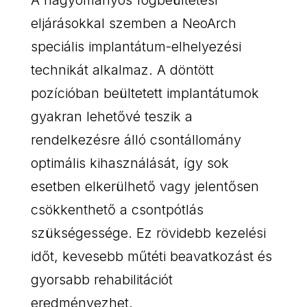
A hagyományos fogbeültetési
eljárásokkal szemben a NeoArch
speciális implantátum-elhelyezési
technikát alkalmaz. A döntött
pozícióban beültetett implantátumok
gyakran lehetővé teszik a
rendelkezésre álló csontállomány
optimális kihasználását, így sok
esetben elkerülhető vagy jelentősen
csökkenthető a csontpótlás
szükségessége. Ez rövidebb kezelési
időt, kevesebb műtéti beavatkozást és
gyorsabb rehabilitációt
eredményezhet.