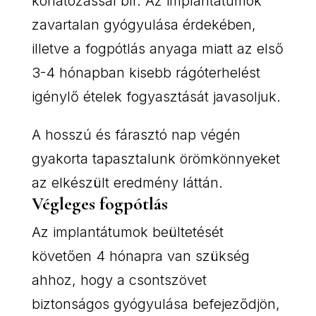
korlátozással bír. Az implantátumok
zavartalan gyógyulása érdekében,
illetve a fogpótlás anyaga miatt az első
3-4 hónapban kisebb rágóterhelést
igénylő ételek fogyasztását javasoljuk.
A hosszú és fárasztó nap végén
gyakorta tapasztalunk örömkönnyeket
az elkészült eredmény láttán.
Végleges fogpótlás
Az implantátumok beültetését
követően 4 hónapra van szükség
ahhoz, hogy a csontszövet
biztonságos gyógyulása befejeződjön,