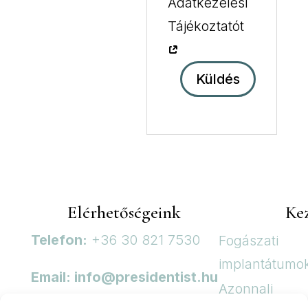
Adatkezelési
Tájékoztatót
Küldés
Elérhetőségeink
Ke
Telefon:
+36 30 821 7530
Fogászati
implantátumo
Email:
info@presidentist.hu
Azonnali