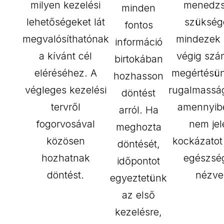
milyen kezelési
menedzs
minden
lehetőségeket lát
szükség
fontos
megvalósíthatónak
mindezek 
információ
a kívánt cél
végig szá
birtokában
eléréséhez. A
megértésün
hozhasson
végleges kezelési
rugalmassá
döntést
tervről
amennyib
arról. Ha
fogorvosával
nem jel
meghozta
közösen
kockázatot
döntését,
hozhatnak
egészsé
időpontot
döntést.
nézve
egyeztetünk
az első
kezelésre,