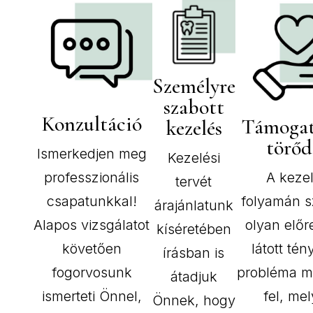
Személyre
szabott
Konzultáció
Támogat
kezelés
törőd
Ismerkedjen meg
Kezelési
professzionális
A keze
tervét
csapatunkkal!
folyamán 
árajánlatunk
Alapos vizsgálatot
olyan elő
kíséretében
követően
látott tén
írásban is
fogorvosunk
probléma m
átadjuk
ismerteti Önnel,
fel, mel
Önnek, hogy