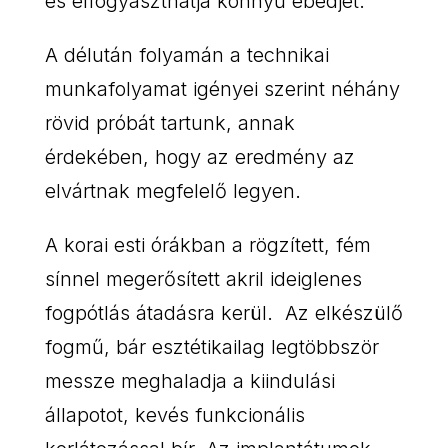
és elfogyaszthatja könnyű ebédjét.
A délután folyamán a technikai
munkafolyamat igényei szerint néhány
rövid próbát tartunk, annak
érdekében, hogy az eredmény az
elvártnak megfelelő legyen.
A korai esti órákban a rögzített, fém
sínnel megerősített akril ideiglenes
fogpótlás átadásra kerül. Az elkészülő
fogmű, bár esztétikailag legtöbbször
messze meghaladja a kiindulási
állapotot, kevés funkcionális