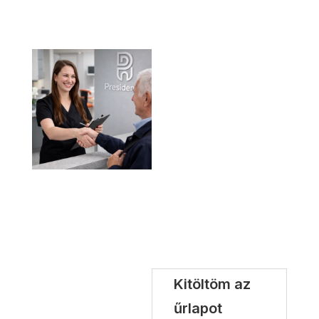
Miben
segíthetünk?
Ha kérdése van,
vagy időpontot
szeretne egyeztetni,
kérjük, vegye fel
velünk a kapcsolatot
az alábbi kérdőív
kitöltésével!
Kitöltöm az
űrlapot